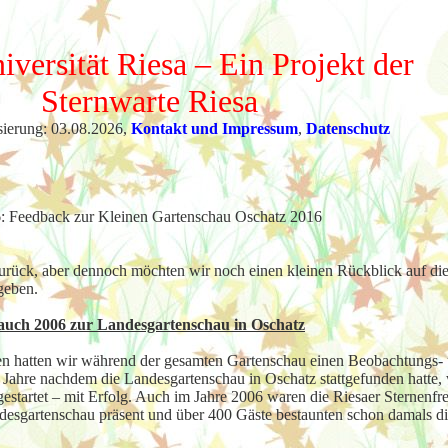
iversität Riesa – Ein Projekt der
Sternwarte Riesa
sierung: 03.08.2026,
Kontakt und Impressum
,
Datenschutz
16: Feedback zur Kleinen Gartenschau Oschatz 2016
zurück, aber dennoch möchten wir noch einen kleinen Rückblick auf die
geben.
auch 2006 zur Landesgartenschau in Oschatz
en hatten wir während der gesamten Gartenschau einen Beobachtungs-
Jahre nachdem die Landesgartenschau in Oschatz stattgefunden hatte,
estartet – mit Erfolg. Auch im Jahre 2006 waren die Riesaer Sternenfr
desgartenschau präsent und über 400 Gäste bestaunten schon damals d