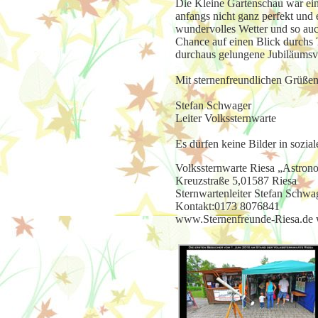
Die Kleine Gartenschau war ein 
anfangs nicht ganz perfekt und
wundervolles Wetter und so auc
Chance auf einen Blick durchs 
durchaus gelungene Jubiläumsve
Mit sternenfreundlichen Grüße
Stefan Schwager
Leiter Volkssternwarte
Es dürfen keine Bilder in sozia
Volkssternwarte Riesa „Astrono
Kreuzstraße 5,01587 Riesa
Sternwartenleiter Stefan Schwa
Kontakt:0173 8076841
www.Sternenfreunde-Riesa.de