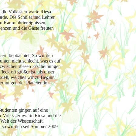
 die Volkssternwarte Riesa
urde. Die Schüler und Lehrer
zu Raumfahrtereignissen,
enzen und die Gäste freuten
ltern beobachtet. So wurden
nten nicht schlecht, was es auf
n zwischen diesen Erscheinungen
eck oft größer ist, als unser
odell, welches wir zu Beginn
ernungen der Planeten im
Studenten gingen auf eine
r Volkssternwarte Riesa und die
Welt der Wissenschaft,
d so wurden seit Sommer 2009