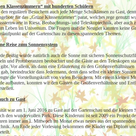
nen Klassenzimmern“ mit hunderten Schülern
n den regulären Besuchern auch jede Menge Schulklassen zu Gast, denn
 Angebote für das „Grüne Klassenzimmer“ parat, welches rege genutzt w
lkssternwarte in Riesa, Beobachtungs- und Teleskoptechnik, aber auch 
hem Leben im Universum. Die Fragen und die Neugier kannten keine Gr
Anlaufpunkt auf der Gartenschau zu diesen spannenden Themen.
ne Reise zum Sonnensystem
de fleißig wurde natürlich auch die Sonne mit sicheren Sonnenschutzfi
eln und Protuberanzen beobachtet und die Gäste an den Teleskopen stau
 gibt. Vor allem, als dann eine Erläuterung zu den Größenverhältnisse
gab, beeindruckte dass Jedermann, denn dass selbst ein kleiner Sonnenfl
engte die Vorstellungskraft von vielen Besuchern. Mit einem kleinen M
e aufbauten, konnten wir den Gästen die Größenverhältnisse und Entf
stellen.
auch zu Gast
ität war am 1. Juni 2016 zu Gast auf der Gartenschau und die kleinen 
h den wundervollen Park. Diese Kinderuni ist seit 2009 ein Projekt de
ahren immer am 1. Mittwoch im Monat etwas neues aus der spannenden 
Technik. Am Ende jeder Vorlesung bekommen die Kinder ein Diplom un
teilt.