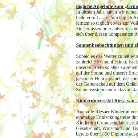
tägliche Angebote zum „Grü
In diesem Jahr hatten wir nebe
hatte vom 1. – 3. Juni täglich
lernten so täglich etwas zur Vo
Finsternissen oder außerirdisc
sich über diesen kompetenten 
Sonnenbeobachtungen und ei
Sobald es das Wetter zuließ wur
zahlreiche Sonnenflecken, Fack
unserem Stern so alles zu sehen
auf der Sonne und unserer Erde 
gesamter Heimatplanet, das spr
der Gartenschau auf dem Geländ
Sonnensystem eindrucksvoll dar
Kinderuniversität Riesa war 
Auch die Riesaer Kinderunivers
einmalige Entdeckungsreise durc
Kinder im Grundschulalter erf
Gesellschaft, Wirtschaft und 
bereits über 1800 Diplome ausge