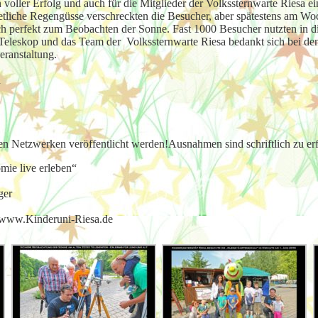
voller Erfolg und auch für die Mitglieder der Volkssternwarte Riesa e
 etliche Regengüsse verschreckten die Besucher, aber spätestens am W
h perfekt zum Beobachten der Sonne. Fast 1000 Besucher nutzten in di
Teleskop und das Team der Volkssternwarte Riesa bedankt sich bei den
ranstaltung.
n
len Netzwerken veröffentlicht werden!Ausnahmen sind schriftlich zu er
mie live erleben“
ger
 www.Kinderuni-Riesa.de