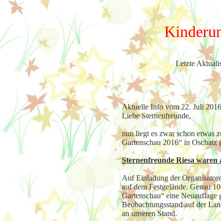
Kinderun
Letzte Aktuali
Aktuelle Info vom 22. Juli 20
Liebe Sternenfreunde,
nun liegt es zwar schon etwas 
Gartenschau 2016“ in Oschatz 
Sternenfreunde Riesa waren 
Auf Einladung der Organisator
auf dem Festgelände. Genau 10 
Gartenschau“ eine Neuauflage g
Beobachtungsstand auf der Lan
an unseren Stand.